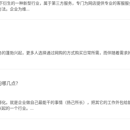
大下衍生的一种新型行业，属于第三方服务，专门为网店提供专业的客服服
。企业为维...
务的蓬勃兴起，更多人选择通过网购的方式购买日常所需，而伴随着需求
的哪几点？
源化。就是企业做自己最能干的事情（扬己所长），把其它的工作外包给
的一个行业。...