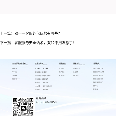
上一篇：
双十一客服外包优势有哪些？
下一篇：
客服服务安全话术，双12不用发愁了!
CSPS/国家标准体系
产品与服务
新闻中心
战略合作
介绍网萌
CSPS/NATIONAL STANDARD SYSTEM
PRODUCTS AND SERVICES
NEWS CENTER
STRATEGIC COOPERATION
INTRODUCE US
国家标准
人力服务
人工智能
新闻资讯
跨境代运营
公司介绍
企业文化
CSPS认证
媒体报道
出海服务
高管团队
网萌吉祥物
游戏客服外包
AI客服
CSPS体系
行业动态
AIEC论坛
顾问团队
合伙加盟
在线客服外包
AI客服训练场
行业会议AIEC
荣誉资质
校企合作
呼叫客服外包
客服魔方
发展历程
联系我们
招聘外包
蚂蚁绩效
视频中心
人力外包
魔方AI质检VOC
萌人萌事
数据标注
来呗智聘
服务热线
400-870-0850