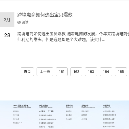
跨境电商如何选出宝贝爆款
2月
60 阅读
跨境电商如何选出宝贝爆款 随着电商的发展，今年来跨境电商
28
红利期的甜头。但是选题却是个大难题，该卖什...
首页
上一页
161
162
163
164
165
CSPS/国家标准体系
产品与服务
新闻中心
战略合作
介绍网萌
CSPS/NATIONAL STANDARD SYSTEM
PRODUCTS AND SERVICES
NEWS CENTER
STRATEGIC COOPERATION
INTRODUCE US
国家标准
人力服务
人工智能
新闻资讯
跨境代运营
公司介绍
企业文化
CSPS认证
媒体报道
出海服务
高管团队
网萌吉祥物
游戏客服外包
AI客服
CSPS体系
行业动态
AIEC论坛
顾问团队
合伙加盟
在线客服外包
AI客服训练场
行业会议AIEC
荣誉资质
校企合作
呼叫客服外包
客服魔方
发展历程
联系我们
招聘外包
蚂蚁绩效