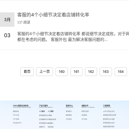
客服的4个小细节决定着店铺转化率
3月
137 阅读
客服的4个小细节决定着店铺转化率 都说细节决定成败，对于
03
都在考虑的问题。 客服外包 最为解决客服问题的...
首页
上一页
160
161
162
163
164
CSPS/国家标准体系
产品与服务
新闻中心
战略合作
介绍网萌
CSPS/NATIONAL STANDARD SYSTEM
PRODUCTS AND SERVICES
NEWS CENTER
STRATEGIC COOPERATION
INTRODUCE US
国家标准
人力服务
人工智能
新闻资讯
跨境代运营
公司介绍
企业文化
CSPS认证
媒体报道
出海服务
高管团队
网萌吉祥物
游戏客服外包
AI客服
CSPS体系
行业动态
AIEC论坛
顾问团队
合伙加盟
在线客服外包
AI客服训练场
行业会议AIEC
荣誉资质
校企合作
呼叫客服外包
客服魔方
发展历程
联系我们
招聘外包
蚂蚁绩效