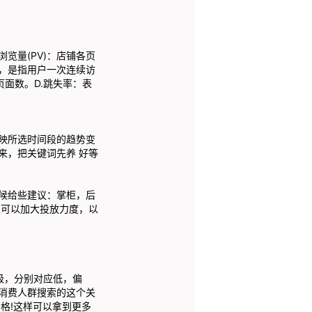
览量(PV)：店铺各页
，是指用户一次连续访
面数。D.跳失率：表
映所选时间段的趋势变
来，把关键词先养 好等
候给些建议：掌柜，后
里可以加大投放力度，以
级，分别对应低，偏
消费人群搜索的这个关
格!这样可以拿到更多