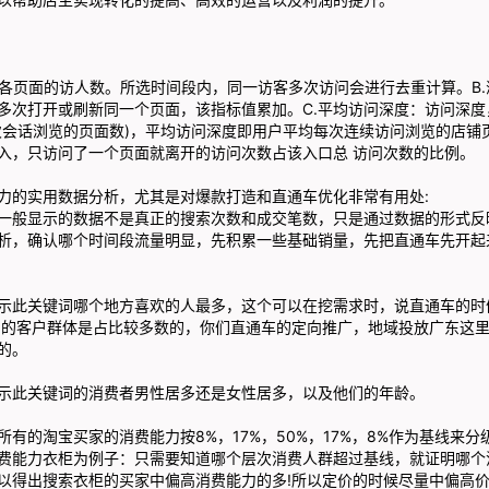
各页面的访人数。所选时间段内，同一访客多次访问会进行去重计算。B.浏
多次打开或刷新同一个页面，该指标值累加。C.平均访问深度：访问深度
次会话浏览的页面数)，平均访问深度即用户平均每次连续访问浏览的店铺页
入，只访问了一个页面就离开的访问次数占该入口总 访问次数的比例。
的实用数据分析，尤其是对爆款打造和直通车优化非常有用处:
一般显示的数据不是真正的搜索次数和成交笔数，只是通过数据的形式反
析，确认哪个时间段流量明显，先积累一些基础销量，先把直通车先开起
此关键词哪个地方喜欢的人最多，这个可以在挖需求时，说直通车的时
 的客户群体是占比较多数的，你们直通车的定向推广，地域投放广东这
的。
此关键词的消费者男性居多还是女性居多，以及他们的年龄。
的淘宝买家的消费能力按8%，17%，50%，17%，8%作为基线来分
费能力衣柜为例子：只需要知道哪个层次消费人群超过基线，就证明哪个
以得出搜索衣柜的买家中偏高消费能力的多!所以定价的时候尽量中偏高价