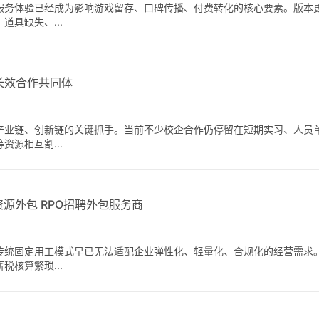
服务体验已经成为影响游戏留存、口碑传播、付费转化的核心要素。版本
具缺失、...
长效合作共同体
产业链、创新链的关键抓手。当前不少校企合作仍停留在短期实习、人员
源相互割...
资源外包 RPO招聘外包服务商
传统固定用工模式早已无法适配企业弹性化、轻量化、合规化的经营需求
核算繁琐...