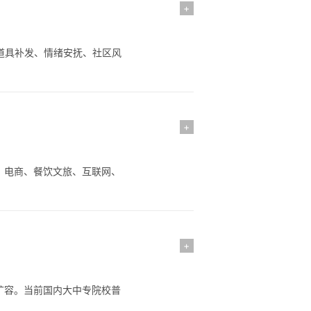
+
道具补发、情绪安抚、社区风
+
、电商、餐饮文旅、互联网、
+
扩容。当前国内大中专院校普