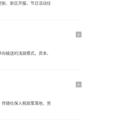
更新、新区开服、节日活动往
+
单向输送的浅层模式，资本、
+
。伴随社保入税政策落地、劳