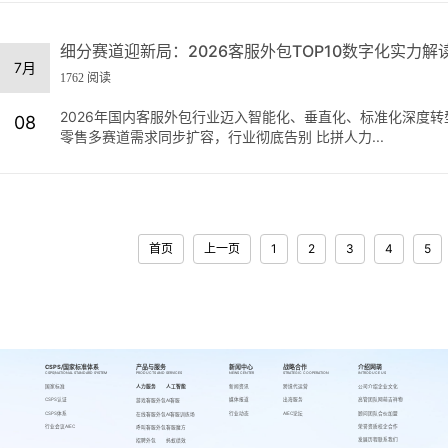
细分赛道迎新局：2026客服外包TOP10数字化实力解
7月
1762 阅读
2026年国内客服外包行业迈入智能化、垂直化、标准化深度
08
零售多赛道需求同步扩容，行业彻底告别 比拼人力...
首页
上一页
1
2
3
4
5
CSPS/国家标准体系
产品与服务
新闻中心
战略合作
介绍网萌
CSPS/NATIONAL STANDARD SYSTEM
PRODUCTS AND SERVICES
NEWS CENTER
STRATEGIC COOPERATION
INTRODUCE US
国家标准
人力服务
人工智能
新闻资讯
跨境代运营
公司介绍
企业文化
CSPS认证
媒体报道
出海服务
高管团队
网萌吉祥物
游戏客服外包
AI客服
CSPS体系
行业动态
AIEC论坛
顾问团队
合伙加盟
在线客服外包
AI客服训练场
行业会议AIEC
荣誉资质
校企合作
呼叫客服外包
客服魔方
发展历程
联系我们
招聘外包
蚂蚁绩效