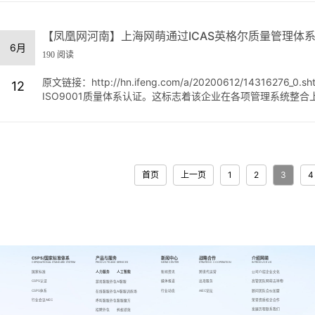
【凤凰网河南】上海网萌通过ICAS英格尔质量管理体
6月
190 阅读
原文链接：http://hn.ifeng.com/a/20200612/1431
12
ISO9001质量体系认证。这标志着该企业在各项管理系统整合上
首页
上一页
1
2
3
4
CSPS/国家标准体系
产品与服务
新闻中心
战略合作
介绍网萌
CSPS/NATIONAL STANDARD SYSTEM
PRODUCTS AND SERVICES
NEWS CENTER
STRATEGIC COOPERATION
INTRODUCE US
国家标准
人力服务
人工智能
新闻资讯
跨境代运营
公司介绍
企业文化
CSPS认证
媒体报道
出海服务
高管团队
网萌吉祥物
游戏客服外包
AI客服
CSPS体系
行业动态
AIEC论坛
顾问团队
合伙加盟
在线客服外包
AI客服训练场
行业会议AIEC
荣誉资质
校企合作
呼叫客服外包
客服魔方
发展历程
联系我们
招聘外包
蚂蚁绩效