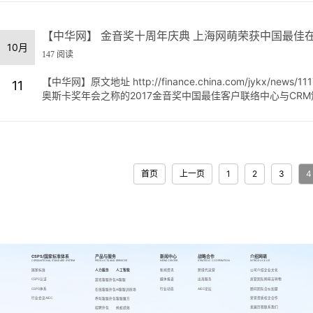
【中华网】 金音奖十周年庆典 上海网萌荣获中国最佳
10月
147 阅读
【中华网】原文地址 http://finance.china.com/jykx/new
11
奥斯卡奖年会之称的2017金音奖中国最佳客户联络中心与CRM颁
首页
上一页
1
2
3
4
CSPS/国家标准体系
产品与服务
新闻中心
战略合作
介绍网萌
CSPS/NATIONAL STANDARD SYSTEM
PRODUCTS AND SERVICES
NEWS CENTER
STRATEGIC COOPERATION
INTRODUCE US
国家标准
人力服务
人工智能
新闻资讯
跨境代运营
公司介绍
企业文化
CSPS认证
媒体报道
出海服务
高管团队
网萌吉祥物
游戏客服外包
AI客服
CSPS体系
行业动态
AIEC论坛
顾问团队
合伙加盟
在线客服外包
AI客服训练场
行业会议AIEC
荣誉资质
校企合作
呼叫客服外包
客服魔方
发展历程
联系我们
招聘外包
蚂蚁绩效