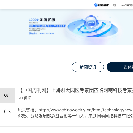
首页
CSPS/国家标准体
新闻资讯
媒体
【中国周刊网】上海财大园区考察团莅临网萌科技考察
6月
641 阅读
原文链接：http://www.chinaweekly.cn/html/techn
03
邓效、战略发展部总监曹彬等一行人，来到网萌网络科技有限公司