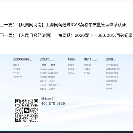
上一篇：
【凤凰网河南】上海网萌通过ICAS英格尔质量管理体系认证
下一篇：
【人民日报经济网】上海网萌：2020双十一68.606亿再破记录
CSPS/国家标准体系
产品与服务
新闻中心
战略合作
介绍网萌
CSPS/NATIONAL STANDARD SYSTEM
PRODUCTS AND SERVICES
NEWS CENTER
STRATEGIC COOPERATION
INTRODUCE US
国家标准
人力服务
人工智能
新闻资讯
跨境代运营
公司介绍
企业文化
CSPS认证
媒体报道
出海服务
高管团队
网萌吉祥物
游戏客服外包
AI客服
CSPS体系
行业动态
AIEC论坛
顾问团队
合伙加盟
在线客服外包
AI客服训练场
行业会议AIEC
荣誉资质
校企合作
呼叫客服外包
客服魔方
发展历程
联系我们
招聘外包
蚂蚁绩效
视频中心
人力外包
魔方AI质检VOC
萌人萌事
数据标注
来呗智聘
服务热线
400-870-0850
商务联系