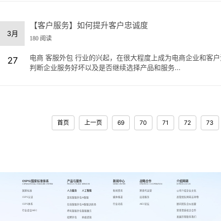
【客户服务】如何提升客户忠诚度
3月
180 阅读
电商 客服外包 行业的兴起，在很大程度上成为电商企业和客户
27
判断企业服务好坏以及是否继续选择产品和服务...
首页
上一页
69
70
71
72
73
CSPS/国家标准体系
产品与服务
新闻中心
战略合作
介绍网萌
CSPS/NATIONAL STANDARD SYSTEM
PRODUCTS AND SERVICES
NEWS CENTER
STRATEGIC COOPERATION
INTRODUCE US
国家标准
人力服务
人工智能
新闻资讯
跨境代运营
公司介绍
企业文化
CSPS认证
媒体报道
出海服务
高管团队
网萌吉祥物
游戏客服外包
AI客服
CSPS体系
行业动态
AIEC论坛
顾问团队
合伙加盟
在线客服外包
AI客服训练场
行业会议AIEC
荣誉资质
校企合作
呼叫客服外包
客服魔方
发展历程
联系我们
招聘外包
蚂蚁绩效