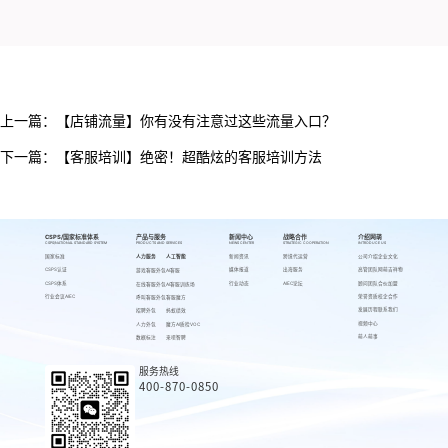
上一篇：
【店铺流量】你有没有注意过这些流量入口？
下一篇：
【客服培训】绝密！超酷炫的客服培训方法
CSPS/国家标准体系
产品与服务
新闻中心
战略合作
介绍网萌
CSPS/NATIONAL STANDARD SYSTEM
PRODUCTS AND SERVICES
NEWS CENTER
STRATEGIC COOPERATION
INTRODUCE US
国家标准
人力服务
人工智能
新闻资讯
跨境代运营
公司介绍
企业文化
CSPS认证
媒体报道
出海服务
高管团队
网萌吉祥物
游戏客服外包
AI客服
CSPS体系
行业动态
AIEC论坛
顾问团队
合伙加盟
在线客服外包
AI客服训练场
行业会议AIEC
荣誉资质
校企合作
呼叫客服外包
客服魔方
发展历程
联系我们
招聘外包
蚂蚁绩效
视频中心
人力外包
魔方AI质检VOC
萌人萌事
数据标注
来呗智聘
服务热线
400-870-0850