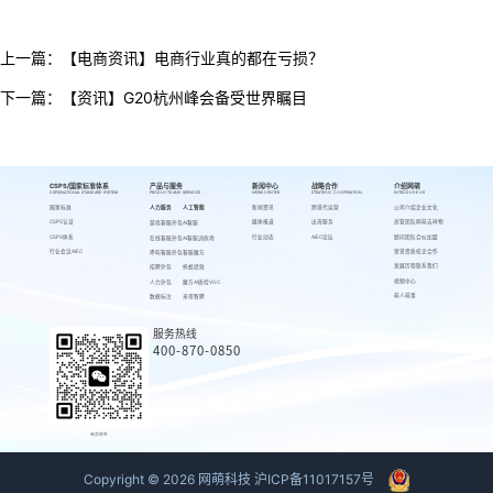
上一篇：
【电商资讯】电商行业真的都在亏损？
下一篇：
【资讯】G20杭州峰会备受世界瞩目
CSPS/国家标准体系
产品与服务
新闻中心
战略合作
介绍网萌
CSPS/NATIONAL STANDARD SYSTEM
PRODUCTS AND SERVICES
NEWS CENTER
STRATEGIC COOPERATION
INTRODUCE US
国家标准
人力服务
人工智能
新闻资讯
跨境代运营
公司介绍
企业文化
CSPS认证
媒体报道
出海服务
高管团队
网萌吉祥物
游戏客服外包
AI客服
CSPS体系
行业动态
AIEC论坛
顾问团队
合伙加盟
在线客服外包
AI客服训练场
行业会议AIEC
荣誉资质
校企合作
呼叫客服外包
客服魔方
发展历程
联系我们
招聘外包
蚂蚁绩效
视频中心
人力外包
魔方AI质检VOC
萌人萌事
数据标注
来呗智聘
服务热线
400-870-0850
商务联系
Copyright ©
2026
网萌科技
沪ICP备11017157号