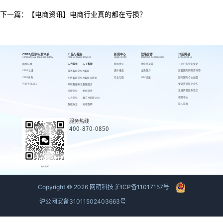
下一篇：
【电商资讯】电商行业真的都在亏损？
CSPS/国家标准体系
产品与服务
新闻中心
战略合作
介绍网萌
CSPS/NATIONAL STANDARD SYSTEM
PRODUCTS AND SERVICES
NEWS CENTER
STRATEGIC COOPERATION
INTRODUCE US
国家标准
人力服务
人工智能
新闻资讯
跨境代运营
公司介绍
企业文化
CSPS认证
媒体报道
出海服务
高管团队
网萌吉祥物
游戏客服外包
AI客服
CSPS体系
行业动态
AIEC论坛
顾问团队
合伙加盟
在线客服外包
AI客服训练场
行业会议AIEC
荣誉资质
校企合作
呼叫客服外包
客服魔方
发展历程
联系我们
招聘外包
蚂蚁绩效
视频中心
人力外包
魔方AI质检VOC
萌人萌事
数据标注
来呗智聘
服务热线
400-870-0850
商务联系
Copyright ©
2026
网萌科技
沪ICP备11017157号
沪公网安备31011502403663号