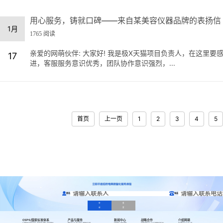
用心服务，铸就口碑——来自某美容仪器品牌的表扬信
1月
1765 阅读
亲爱的网萌伙伴: 大家好! 我是极X天猫项目负责人，在这里
17
进，客服服务意识优秀，团队协作意识强烈，...
首页
上一页
1
2
3
4
5
姓名
电话
申
重
请
置
CSPS/国家标准体系
产品与服务
新闻中心
战略合作
介绍网萌