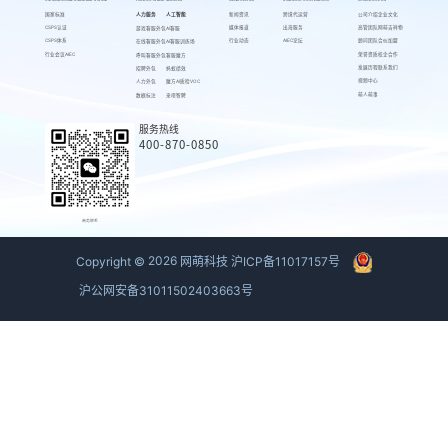
CSPS/NATIONAL STANDARD SYSTEM
PRODUCTS AND SERVICES
NEWS CENTER
STRATEGIC COOPERATION
INTRODUCE US
国家标准
人力服务
人工智能
新闻资讯
跨境代运营
公司介绍
企业文化
CSPS认证
媒体报道
出海服务
高管团队
网萌吉祥物
游戏客服外包
AI客服
CSPS体系
行业动态
AIEC论坛
顾问团队
合伙加盟
在线客服外包
AI客服训练场
行业会议AIEC
荣誉资质
校企合作
呼叫客服外包
客服魔方
发展历程
联系我们
招聘外包
蚂蚁绩效
视频中心
人力外包
魔方AI质检VOC
萌人萌事
数据标注
来呗智聘
服务热线
400-870-0850
商务联系
Copyright ©
2026
网萌科技
沪ICP备11017157号
沪公网安备31011502403663号