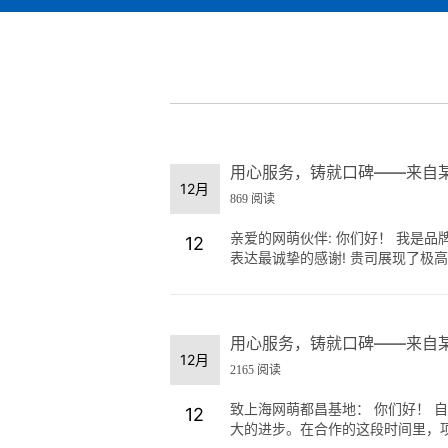
用心服务，铸就口碑——来自
12月
869 阅读
亲爱的网萌伙伴: 你们好！ 我是
12
表达最诚挚的感谢! 贵司展现了极高的
用心服务，铸就口碑——来自
12月
2165 阅读
致上海网萌都昌基地： 你们好！ 
12
大的进步。在合作的这段时间里，项目