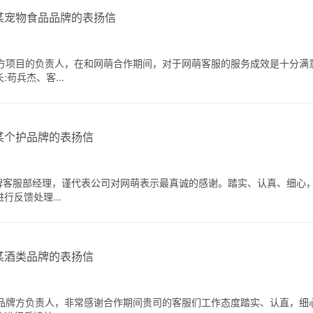
某宠物食品品牌的表扬信
品牌方项目的负责人，在和网萌合作期间，对于网萌客服的服务成效是十分
苟兵杰、客...
某个护品牌的表扬信
品牌客服部经理，谨代表公司对网萌表示最真诚的感谢。踏实、认真、细心
反馈处理...
某酒类品牌的表扬信
项目品牌方负责人，非常感谢合作期间贵司的客服们工作态度踏实、认直，