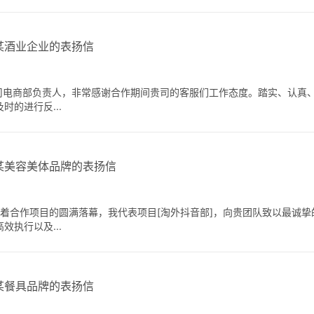
某酒业企业的表扬信
公司电商部负责人，非常感谢合作期间贵司的客服们工作态度。踏实、认真
的进行反...
某美容美体品牌的表扬信
随着合作项目的圆满落幕，我代表项目[淘外抖音部]，向贵团队致以最诚挚
执行以及...
某餐具品牌的表扬信