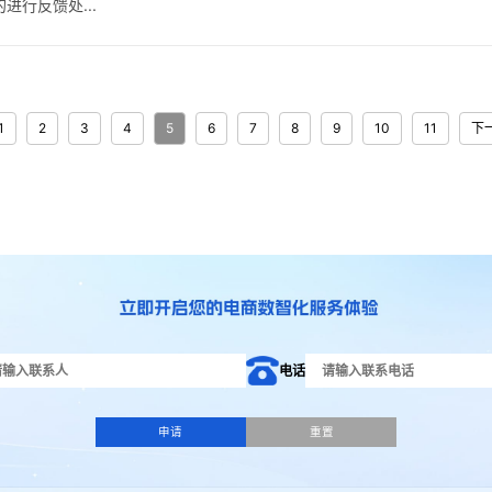
行反馈处...
1
2
3
4
5
6
7
8
9
10
11
下
电话
申请
重置