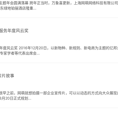
年主题年会圆满落幕 跨年正当时，万象喜更新，上海网萌网络科技有限公司
东绿地铂骊酒店隆重...
售服务年度风云奖
年度风云奖 2016年12月20日，以新物种、新规则、新电商为主题的亿
专家学者等代表出席会...
传片故事
 很早之前，网萌就想拍摄一部企业宣传片，可以以动态的方式向大众展现
月20日正式规划...