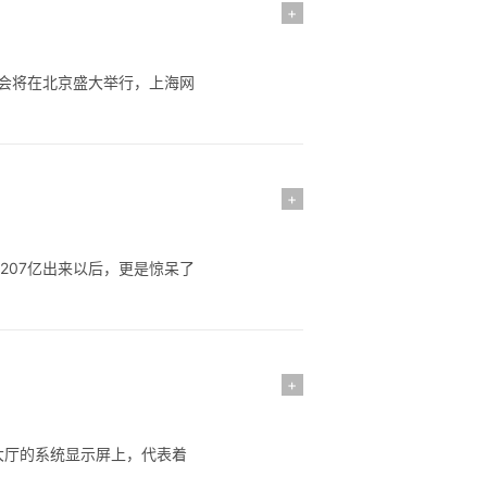
+
展年会将在北京盛大举行，上海网
+
207亿出来以后，更是惊呆了
+
大厅的系统显示屏上，代表着