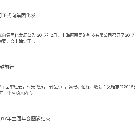
司正式向集团化发
向集团化发展公告 2017年2月，上海网萌网络科技有限公司召开了201
，会上确定了...
卓越前行
越前行 回望过去，时光飞逝，弹指之间，紧张、忙绿、收获而又难忘的201
一个网萌人内心...
017年主题年会圆满结束