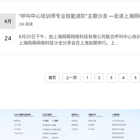
“呼叫中心培训师专业技能进阶”主题沙龙 —走进上海
8月
268 阅读
8月20日下午，由上海网萌网络科技有限公司联合呼叫中心培
24
上海网萌网络科技沙龙分享会在上海如期举行。上...
首页
上一页
1
2
3
4
5
CSPS/国家标准体系
产品与服务
新闻中心
战略合作
介绍网萌
CSPS/NATIONAL STANDARD SYSTEM
PRODUCTS AND SERVICES
NEWS CENTER
STRATEGIC COOPERATION
INTRODUCE US
国家标准
人力服务
人工智能
新闻资讯
跨境代运营
公司介绍
企业文化
CSPS认证
媒体报道
出海服务
高管团队
网萌吉祥物
游戏客服外包
AI客服
CSPS体系
行业动态
AIEC论坛
顾问团队
合伙加盟
在线客服外包
AI客服训练场
行业会议AIEC
荣誉资质
校企合作
呼叫客服外包
客服魔方
发展历程
联系我们
招聘外包
蚂蚁绩效