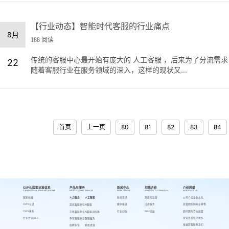
【行业动态】智能时代客服的行业痛点
8月
188 阅读
传统的客服中心最开始有庞大的 人工客服 ，后来为了分流需
22
随着客服行业在服务领域的深入，这样的现状又...
首页
上一页
80
81
82
83
84
CSPS/国家标准体系
产品与服务
新闻中心
战略合作
介绍网萌
CSPS/NATIONAL STANDARD SYSTEM
PRODUCTS AND SERVICES
NEWS CENTER
STRATEGIC COOPERATION
INTRODUCE US
国家标准
人力服务
人工智能
新闻资讯
跨境代运营
公司介绍
企业文化
CSPS认证
媒体报道
出海服务
高管团队
网萌吉祥物
游戏客服外包
AI客服
CSPS体系
行业动态
AIEC论坛
顾问团队
合伙加盟
在线客服外包
AI客服训练场
行业会议AIEC
荣誉资质
校企合作
呼叫客服外包
客服魔方
发展历程
联系我们
招聘外包
蚂蚁绩效