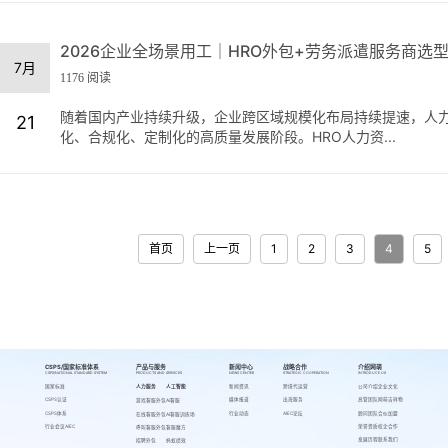
2026企业全场景用工｜HRO外包+劳务派遣服务商选
7月
1176 阅读
随着国内产业持续升级，企业跨区域规模化布局持续提速，人
21
化、合规化、定制化的高质量发展阶段。HRO人力资...
首页
上一页
1
2
3
4
5
CSPS/国家标准体系
产品与服务
新闻中心
战略合作
介绍网萌
CSPS/NATIONAL STANDARD SYSTEM
PRODUCTS AND SERVICES
NEWS CENTER
STRATEGIC COOPERATION
INTRODUCE US
国家标准
人力服务
人工智能
新闻资讯
跨境代运营
公司介绍
企业文化
CSPS认证
媒体报道
出海服务
高管团队
网萌吉祥物
游戏客服外包
AI客服
CSPS体系
行业动态
AIEC论坛
顾问团队
合伙加盟
在线客服外包
AI客服训练场
行业会议AIEC
荣誉资质
校企合作
呼叫客服外包
客服魔方
发展历程
联系我们
招聘外包
蚂蚁绩效