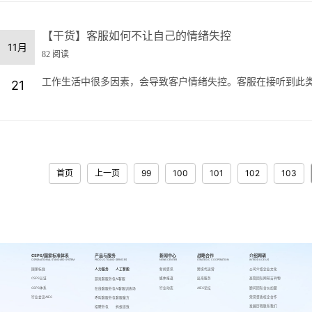
【干货】客服如何不让自己的情绪失控
11月
82 阅读
工作生活中很多因素，会导致客户情绪失控。客服在接听到此类
21
首页
上一页
99
100
101
102
103
CSPS/国家标准体系
产品与服务
新闻中心
战略合作
介绍网萌
CSPS/NATIONAL STANDARD SYSTEM
PRODUCTS AND SERVICES
NEWS CENTER
STRATEGIC COOPERATION
INTRODUCE US
国家标准
人力服务
人工智能
新闻资讯
跨境代运营
公司介绍
企业文化
CSPS认证
媒体报道
出海服务
高管团队
网萌吉祥物
游戏客服外包
AI客服
CSPS体系
行业动态
AIEC论坛
顾问团队
合伙加盟
在线客服外包
AI客服训练场
行业会议AIEC
荣誉资质
校企合作
呼叫客服外包
客服魔方
发展历程
联系我们
招聘外包
蚂蚁绩效