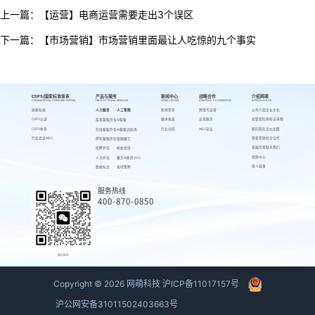
上一篇：
【运营】电商运营需要走出3个误区
下一篇：
【市场营销】市场营销里面最让人吃惊的九个事实
CSPS/国家标准体系
产品与服务
新闻中心
战略合作
介绍网萌
CSPS/NATIONAL STANDARD SYSTEM
PRODUCTS AND SERVICES
NEWS CENTER
STRATEGIC COOPERATION
INTRODUCE US
国家标准
人力服务
人工智能
新闻资讯
跨境代运营
公司介绍
企业文化
CSPS认证
媒体报道
出海服务
高管团队
网萌吉祥物
游戏客服外包
AI客服
CSPS体系
行业动态
AIEC论坛
顾问团队
合伙加盟
在线客服外包
AI客服训练场
行业会议AIEC
荣誉资质
校企合作
呼叫客服外包
客服魔方
发展历程
联系我们
招聘外包
蚂蚁绩效
视频中心
人力外包
魔方AI质检VOC
萌人萌事
数据标注
来呗智聘
服务热线
400-870-0850
商务联系
Copyright ©
2026
网萌科技
沪ICP备11017157号
沪公网安备31011502403663号