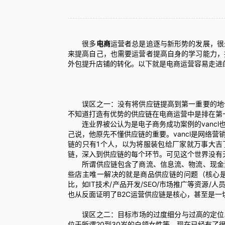
很多
电商
运营者总是追逐与新形势的发展，很
来提高自己，也需要运营者提高自身的学习能力，
外包提升店铺的转化。以下就是电商运营容易走进
误区之一：没有将供应链提高到第一重要的地位
不知道打造有优势的供应链在电商运营中是排在第
连业界被公认为是电子商务成功案例的vancl
己说，他原先不懂供应链的重要。vancl是网络营
链的只有1个人，以为将服装包给厂家就万事大吉
链，深入到供应链的每个环节。可见这个世界没有
所谓供应链包含了商流、信息流、物流、现金流
些店主唯一解决的就是商品供应链的问题（核心
比，如IT技术/产品开发/SEO/市场推广等资源
也从反面证明了B2C运营供应链是核心，甚至是一
误区之二：目标市场的过度细分与过高的定位。
位于所谓20到30岁的白领女性等，现在已经有了