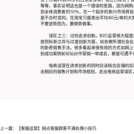
等等，事实证明这也是一个错误的思路，因为网购
到全体消费者的10％，在一个起步的新兴市场将
是不合时宜的。在淘宝只能卖出平均80元/单的大
不要逆势而为，要顺势做事。
误区之三：过份追求创新。B2C运营很大程度
放到标新立异与过度创新方面，如去做所谓社会化
的新奇销售手法。很多看起来很有效的方式如网上
别成功案例如论坛炒作营销一举成名，都是可遇不
电商运营在讲求创新的同时应该结合店铺的实际
出相应的销售计划和市场规划，走出电商运营误区
上一篇：
【客服运营】网点客服顾客不满处理小技巧