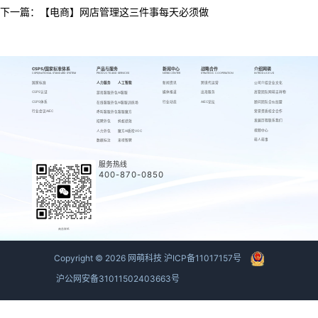
下一篇：
【电商】网店管理这三件事每天必须做
CSPS/国家标准体系
产品与服务
新闻中心
战略合作
介绍网萌
CSPS/NATIONAL STANDARD SYSTEM
PRODUCTS AND SERVICES
NEWS CENTER
STRATEGIC COOPERATION
INTRODUCE US
国家标准
人力服务
人工智能
新闻资讯
跨境代运营
公司介绍
企业文化
CSPS认证
媒体报道
出海服务
高管团队
网萌吉祥物
游戏客服外包
AI客服
CSPS体系
行业动态
AIEC论坛
顾问团队
合伙加盟
在线客服外包
AI客服训练场
行业会议AIEC
荣誉资质
校企合作
呼叫客服外包
客服魔方
发展历程
联系我们
招聘外包
蚂蚁绩效
视频中心
人力外包
魔方AI质检VOC
萌人萌事
数据标注
来呗智聘
服务热线
400-870-0850
商务联系
Copyright ©
2026
网萌科技
沪ICP备11017157号
沪公网安备31011502403663号