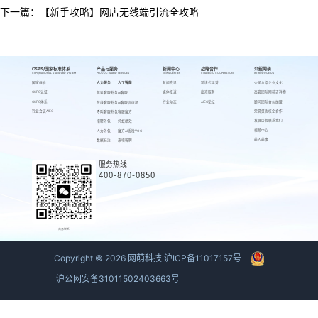
下一篇：
【新手攻略】网店无线端引流全攻略
CSPS/国家标准体系
产品与服务
新闻中心
战略合作
介绍网萌
CSPS/NATIONAL STANDARD SYSTEM
PRODUCTS AND SERVICES
NEWS CENTER
STRATEGIC COOPERATION
INTRODUCE US
国家标准
人力服务
人工智能
新闻资讯
跨境代运营
公司介绍
企业文化
CSPS认证
媒体报道
出海服务
高管团队
网萌吉祥物
游戏客服外包
AI客服
CSPS体系
行业动态
AIEC论坛
顾问团队
合伙加盟
在线客服外包
AI客服训练场
行业会议AIEC
荣誉资质
校企合作
呼叫客服外包
客服魔方
发展历程
联系我们
招聘外包
蚂蚁绩效
视频中心
人力外包
魔方AI质检VOC
萌人萌事
数据标注
来呗智聘
服务热线
400-870-0850
商务联系
Copyright ©
2026
网萌科技
沪ICP备11017157号
沪公网安备31011502403663号