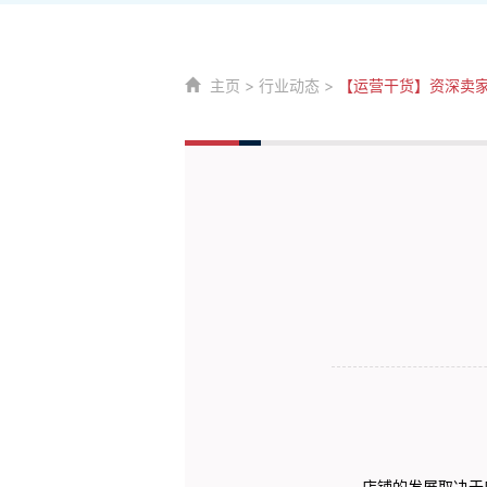
主页
>
行业动态
>
【运营干货】资深卖
店铺的发展取决于店