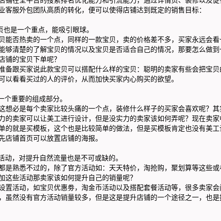
业
客服外包
团队高质的转化，便可以使得店铺达到既定的销售目标：
页也是一个重点，能吸引眼球。
能否热卖的一个点，同样的一款宝贝，卖的价格差不多，买家永远会看
能够清楚的了解宝贝的情况以及宝贝是否适合自己的情况，那要怎么做到
店铺的宝贝下单呢？
备跟买家说此款宝贝可以搭配什么样的宝贝：聪明的卖家有些会把宝贝
可以看看买过的人的评价，从而加快买家内心购买的欲望。
一个重要的组成部分。
想必是每个卖家比较头痛的一个点，装修什么样子的买家会喜欢呢？其
力的卖家可以让美工进行设计，但是没实力的卖家该如何弄呢？现在卖家
单的就是买模板，这个也是比较简单的做法，但是买模板肯定也没有美工
先店铺首页可以放置店铺的海报。
活动，对提升自然流量也是不可或缺的。
是熟悉不过的，除了官方活动如：天天特价，淘抢购，聚划算等这些或
加这些活动那卖家该如何提升自己的销量呢？
置活动，如宝贝优惠劵，淘金币活动以及搭配套餐活动等，很多卖家会
，虽然没有官方活动销量较多，但是这是提升店铺的一个途径之一，也是