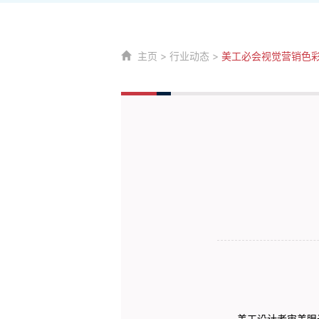
主页
>
行业动态
>
美工必会视觉营销色
美工设计者审美眼光