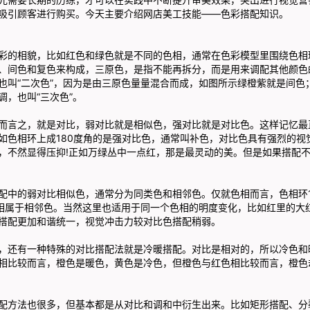
吸引顾客进行购买。今天主要介绍网店美工技能——色彩搭配知识。
相貌，比如红色和绿色就是不同的色相，通常在色彩模型里围绕色相环
、间色和复色来构成，三原色，是指不能再拆分，而是用来调配其他颜色
也叫“二次色”，因为是由三原色量量混合而成，如图所示绿橙紫就是间色
调，也叫“三次色”。
言之，就是对比，弱对比就是相似色，强对比就是对比色。这样记忆最
如色相环上成180度角的是强对比色，通常叫补色，对比色具有强烈的视
，不然显得压抑!正如万绿丛中一点红，那是最灵动的美。但是如果搭配不
的弱对比相似色，通常分为同类色和相邻色。仅就色相而言，色相环1
色相属于相邻色。当然这里也适用于同一个色相的明度变化，比如红里的大
搭配更加和谐统一，视觉冲击力较对比色搭配稍弱。
还有一种特殊的对比搭配法就是冷暖搭配。对比是相对的，所以冷色和
相比较而言，橙色是暖色，黄色是冷色，但橙色与红色相比较而言，橙色
方法也很多，但基本都是从对比和调和中衍生出来。比如矩形搭配、分