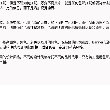
搭配，但是不管如何搭配，万变不离其宗，就是任何色彩搭配都要符合主
达一定的信息，而不是增加视觉噪音。
暗、深浅变化，也叫色彩的亮度，如下图明度色相环，由中间向内圈不断
自然，明度低的色彩神秘冷艳。色彩的明度搭配也遵循对比调和原则，深
杂白色、黑色、灰色以及其他颜色，保持鲜艳的饱和度。Banner低
er高饱和色彩搭配明快鲜艳，适合表达青春活力动感风格。
的设计风格，不同的设计风格衬托不同的品牌故事，只有美工能用色彩
产量。