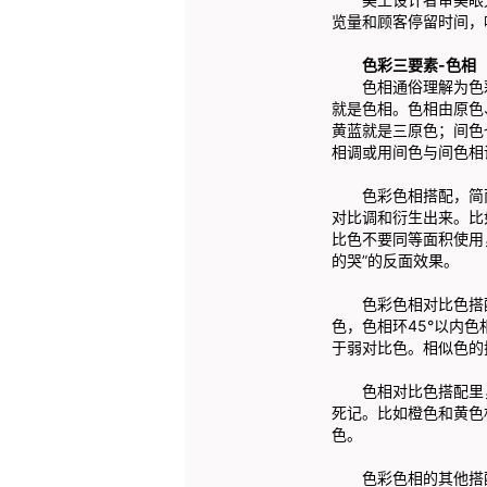
览量和顾客停留时间，
色彩三要素-色相
色相通俗理解为色彩的
就是色相。色相由原色
黄蓝就是三原色；间色
相调或用间色与间色相
色彩色相搭配，简而
对比调和衍生出来。比
比色不要同等面积使用
的哭”的反面效果。
色彩色相对比色搭配中
色，色相环45°以内
于弱对比色。相似色的
色相对比色搭配里，
死记。比如橙色和黄色
色。
色彩色相的其他搭配