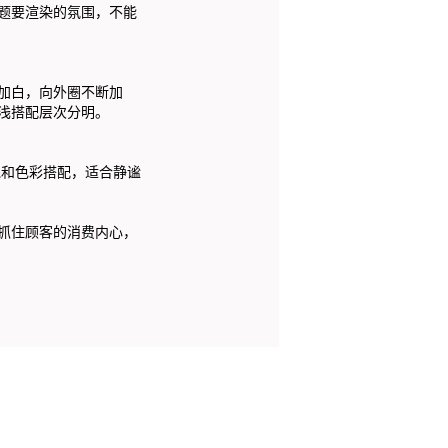
题要渲染的氛围，不能
加白，向外圈不断加
浅搭配层次分明。
饱和色彩搭配，适合静谧
抓住顾客的消费内心，