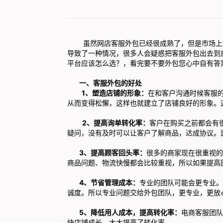
虽然网店客服外包已经很成熟了，但是市场上的
导致了一种情况，很多人会疑惑把客服外包出去到
平台应该怎么选？，看完要不要外包您心中自有答
一、客服外包的好处
1、塑造店铺的形象：
在和客户沟通时候客服
从而变得松懈，这样也就建立了店铺良好的形象。
2、提高询单转化率
：
客户在购买之前都会有
疑问，没有及时可以让客户了解商品，达成协议。
3、
提高顾客回头率：
很多的商家现在很重视的
商品问题、物流快慢都会比较重视，所以如果提高
4、
节省管理成本
：
专业的团队可能会更专业。
诚度。所以专业问题交给外包团队，更专业，更放
5、
降低用人成本，提高转化率：
电商客服团队
快店铺成长，大大提高了转化率。