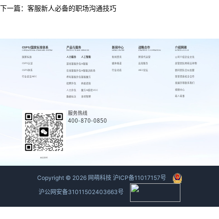
下一篇：
客服新人必备的职场沟通技巧
CSPS/国家标准体系
产品与服务
新闻中心
战略合作
介绍网萌
CSPS/NATIONAL STANDARD SYSTEM
PRODUCTS AND SERVICES
NEWS CENTER
STRATEGIC COOPERATION
INTRODUCE US
国家标准
人力服务
人工智能
新闻资讯
跨境代运营
公司介绍
企业文化
CSPS认证
媒体报道
出海服务
高管团队
网萌吉祥物
游戏客服外包
AI客服
CSPS体系
行业动态
AIEC论坛
顾问团队
合伙加盟
在线客服外包
AI客服训练场
行业会议AIEC
荣誉资质
校企合作
呼叫客服外包
客服魔方
发展历程
联系我们
招聘外包
蚂蚁绩效
视频中心
人力外包
魔方AI质检VOC
萌人萌事
数据标注
来呗智聘
服务热线
400-870-0850
商务联系
Copyright ©
2026
网萌科技
沪ICP备11017157号
沪公网安备31011502403663号