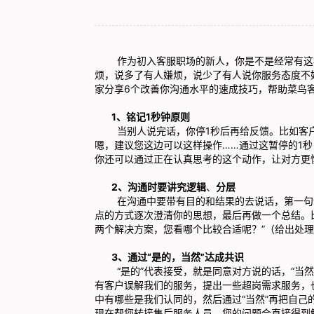
作为初入客服职场的新人，你是不是经常有这样
烦，说多了有人嫌烦，说少了有人说你服务态度不
家分享6个改善你沟通水平的速成技巧，帮助菜鸟
1
、
铭记1秒钟原则
当别人说完话，你停1秒后再给反馈。比如客户说：
嗯，建议您这边可以这样操作……通过这暂停的1
你还可以通过正在认真思考的这个动作，让对方更
2
、
沟通时要讲究逻辑
、
分层
在沟通中要带有目的和结果的去说话，第一句话
点的方式逐次澄清你的思想，最后再做一个总结。比
两个解决方案，您看哪个比较合适呢？”（给出处理
3、
通过“
是的，当然
”达成共识
“是的”代表接受，就是同意对方说的话，“当然”
有客户误解我们的服务，提出一些超岗需求服务，
中有哪些是我们认同的，然后通过“当然”再把自
现在帮您转接售后服务人员，您的问题会直接得到