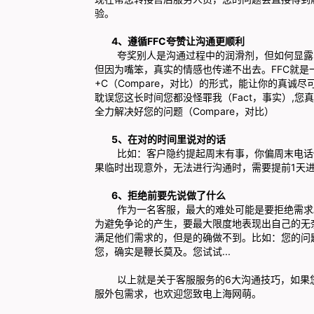
验。
4
、
遵循FFC夸赞让沟通更顺利
夸奖别人是沟通过程中的润滑剂，但如何显露出
但因为嘴笨，真实的情感也传递不出去。FFC就是一个
+C（Compare，对比）的形式，能让你的真诚尽
耽误您这长时间您都没怪罪我（Fact，事实）,
全力解决好您的问题（Compare，对比）
5、
在对的时间里说对的话
比如：客户隐约提起周末有事，你偏周末电话他
果临时出现意外，无法进行沟通时，需要提前1天
6、
拒绝前要先说做了什么
作为一名客服，最大的难处可能是要拒绝需求。
为避免争论的产生，要最大限度地表现出自己的无
满足他们需求的，但是的确做不到。比如：您的问
您，确实是鞭长莫及。您试试...
以上就是关于客服服务的6大沟通技巧，如果您
服外包需求，也欢迎您致电上海网萌。