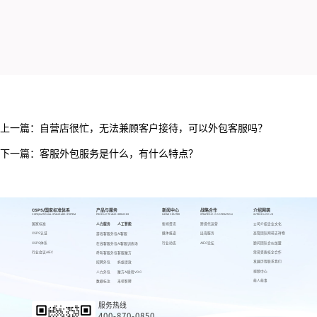
上一篇：
自营店很忙，无法兼顾客户接待，可以外包客服吗？
下一篇：
客服外包服务是什么，有什么特点？
CSPS/国家标准体系
产品与服务
新闻中心
战略合作
介绍网萌
CSPS/NATIONAL STANDARD SYSTEM
PRODUCTS AND SERVICES
NEWS CENTER
STRATEGIC COOPERATION
INTRODUCE US
国家标准
人力服务
人工智能
新闻资讯
跨境代运营
公司介绍
企业文化
CSPS认证
媒体报道
出海服务
高管团队
网萌吉祥物
游戏客服外包
AI客服
CSPS体系
行业动态
AIEC论坛
顾问团队
合伙加盟
在线客服外包
AI客服训练场
行业会议AIEC
荣誉资质
校企合作
呼叫客服外包
客服魔方
发展历程
联系我们
招聘外包
蚂蚁绩效
视频中心
人力外包
魔方AI质检VOC
萌人萌事
数据标注
来呗智聘
服务热线
400-870-0850