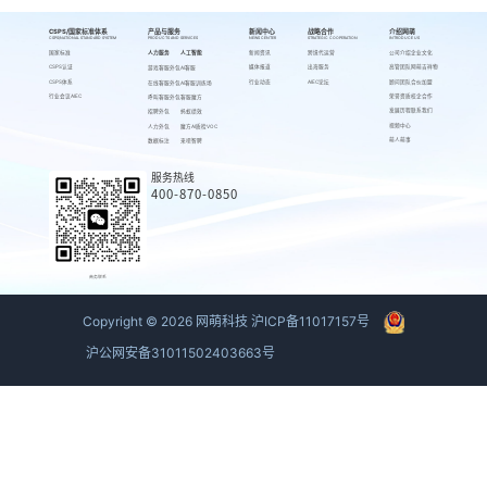
CSPS/国家标准体系
产品与服务
新闻中心
战略合作
介绍网萌
CSPS/NATIONAL STANDARD SYSTEM
PRODUCTS AND SERVICES
NEWS CENTER
STRATEGIC COOPERATION
INTRODUCE US
国家标准
人力服务
人工智能
新闻资讯
跨境代运营
公司介绍
企业文化
CSPS认证
媒体报道
出海服务
高管团队
网萌吉祥物
游戏客服外包
AI客服
CSPS体系
行业动态
AIEC论坛
顾问团队
合伙加盟
在线客服外包
AI客服训练场
行业会议AIEC
荣誉资质
校企合作
呼叫客服外包
客服魔方
发展历程
联系我们
招聘外包
蚂蚁绩效
视频中心
人力外包
魔方AI质检VOC
萌人萌事
数据标注
来呗智聘
服务热线
400-870-0850
商务联系
Copyright ©
2026
网萌科技
沪ICP备11017157号
沪公网安备31011502403663号