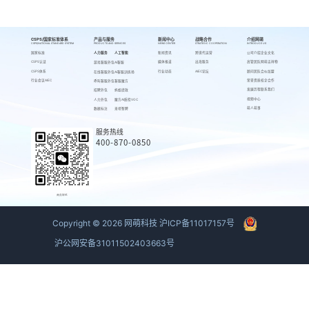
CSPS/国家标准体系
产品与服务
新闻中心
战略合作
介绍网萌
CSPS/NATIONAL STANDARD SYSTEM
PRODUCTS AND SERVICES
NEWS CENTER
STRATEGIC COOPERATION
INTRODUCE US
国家标准
人力服务
人工智能
新闻资讯
跨境代运营
公司介绍
企业文化
CSPS认证
媒体报道
出海服务
高管团队
网萌吉祥物
游戏客服外包
AI客服
CSPS体系
行业动态
AIEC论坛
顾问团队
合伙加盟
在线客服外包
AI客服训练场
行业会议AIEC
荣誉资质
校企合作
呼叫客服外包
客服魔方
发展历程
联系我们
招聘外包
蚂蚁绩效
视频中心
人力外包
魔方AI质检VOC
萌人萌事
数据标注
来呗智聘
服务热线
400-870-0850
商务联系
Copyright ©
2026
网萌科技
沪ICP备11017157号
沪公网安备31011502403663号