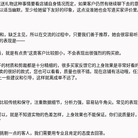
然送礼物这种事情要看店铺自身情况而定，如果客户仍然有继续聊下去的
以适当幽默，至少给她留下友好的印象，这点没准她也会写道买家评价里
缺乏主见，所以在交流的过程中，只要我们善于推荐，她会很容易听
的表现是——
就是有点贵”这类客户比较胆小，不会表现出很强烈的购买欲。
材质和剪裁都是十分精细的，很多买家反馈它的上身效果是非常好看的
卖的很好的款式，您也可以看看，质量也很不错。现在店铺有活动哦，任
加上一些建议和引导，这样就离成单不远了。
传统和保守，注重数据细节，分析力强，容易钻牛角尖。常见的表现
，就是不知道实物的色差怎样，上身效果也不能保证。你们说质量好，
”
一点的客人，我们需要用专业且肯定的态度去回答。