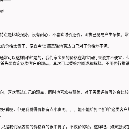
型
是比较强势，没有耐心，不喜欢讨价还价，固执己见易产生争执。常
价格太贵了，便宜点”言简意骇地表达自己对于价格地不满。
可以这样回答“是的，我们家宝贝的价格在淘宝同行来说并不便宜，但
”首先要肯定这类客户的观点，其次可以委婉地阐述和解释。不用强行推
喜欢表达自己的观点，同时也喜欢被赞美，对于买家评价写的会比较
看呢，但是我觉得价格有点小贵呢。。。能不能给打个折吖”这类客户
。
是我们家店铺的价格真的很中肯了，不议价的哈。这样吧，如果您现在