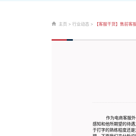
主页
>
行业动态
>
【客服干货】售前客
作为电商
客服外
感知和他所期望的待遇
于打字的熟练程度还是
理，下面我们来分析说