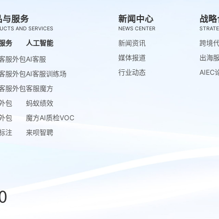
品与服务
新闻中心
战略
UCTS AND SERVICES
NEWS CENTER
STRATE
服务
人工智能
新闻资讯
跨境
媒体报道
出海
客服外包
AI客服
行业动态
AIEC
客服外包
AI客服训练场
客服外包
客服魔方
外包
蚂蚁绩效
外包
魔方AI质检VOC
标注
来呗智聘
0