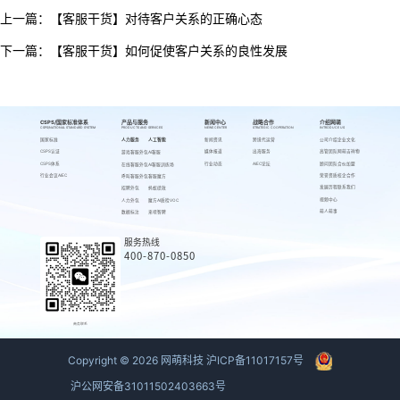
上一篇：
【客服干货】对待客户关系的正确心态
下一篇：
【客服干货】如何促使客户关系的良性发展
CSPS/国家标准体系
产品与服务
新闻中心
战略合作
介绍网萌
CSPS/NATIONAL STANDARD SYSTEM
PRODUCTS AND SERVICES
NEWS CENTER
STRATEGIC COOPERATION
INTRODUCE US
国家标准
人力服务
人工智能
新闻资讯
跨境代运营
公司介绍
企业文化
CSPS认证
媒体报道
出海服务
高管团队
网萌吉祥物
游戏客服外包
AI客服
CSPS体系
行业动态
AIEC论坛
顾问团队
合伙加盟
在线客服外包
AI客服训练场
行业会议AIEC
荣誉资质
校企合作
呼叫客服外包
客服魔方
发展历程
联系我们
招聘外包
蚂蚁绩效
视频中心
人力外包
魔方AI质检VOC
萌人萌事
数据标注
来呗智聘
服务热线
400-870-0850
商务联系
Copyright ©
2026
网萌科技
沪ICP备11017157号
沪公网安备31011502403663号