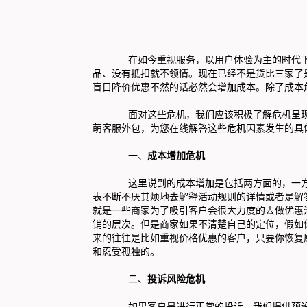
在如今重视服务，以用户体验为主的时代下，
品、没有抵扣就不领情。现在已经不是货比三家了
盲目降价优惠不然的话必然会增加成本。除了成本
面对这些危机，我们应该积极了解危机呈现的
萌
客服外包
，为您在线解答这些危机因素发生的具
一、
成本增加危机
这里说到的成本增加是包括两方面的，一方面
表不断不厌其烦地去解释活动规则的详情或者是解
就是一些商家为了吸引客户会很大力度的去做优惠
销的层次。但是商家如果不清楚自己的定位，假如
来的往往是比如重视价格优惠的客户，只要你恢复
和忍受孤独的。
二、
投诉风险危机
如果客户是进行正常的投诉，我们提供预设、