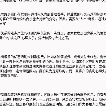
是我们在发现问题时先从内部管理着手，然后找到行之有效的解决方
的客户管理有效结合才能应对新的变化。因此，需要从“人本”出发，通过
方案。
的难点产生的根源其中关键的一点就是，很大程度是由少数人的偏激
客户的“被宠坏”心理入手，分析和探讨应对之策。
多的优惠活动去刺激消费，比如各种满减券、或者支付宝红包、淘金
也让一部分客户滋生出薅羊毛的心理。举个例子，比如某个客户朋友在淘
他会无理要求商家将过期优惠券以返现的形式返回到其支付宝账号，或者
理被控制一定合理范围内，我们认为是可取的。而一旦客户的贪利心理失
管理带来困扰。
越来越严格明确和规范，客服人员也在按着规则去服务客户。而有部
已经说明的规则不去了解，一旦遇到问题，就会直接推到客服身上。商家
加重标注，但是客户朋友们也应当更加明智。因此我们作为客服人员需要