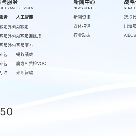
品与服务
新闻中心
战略
UCTS AND SERVICES
NEWS CENTER
STRATE
服务
人工智能
新闻资讯
跨境
媒体报道
出海
客服外包
AI客服
行业动态
AIEC
客服外包
AI客服训练场
客服外包
客服魔方
外包
蚂蚁绩效
外包
魔方AI质检VOC
标注
来呗智聘
850