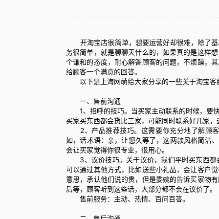
开淘宝店很简单，想要运营好却很难，除了基本
务
很简单，就是聊聊天什么的，如果真的是这样想
个谦和的态度，耐心解答顾客的问题，不烦躁，其
给顾客一个满意的回答。
以下是上海网萌给大家分享的一些关于淘宝客
一、售前沟通
1、招呼的技巧。当买家主动联系的时候，要快
买家买东西都会货比三家，可能同时联系好几家，
2、产品推荐技巧。这需要你充分地了解顾客
如，话术语：亲，让您久等了，这两款风格简洁、
会让买家觉得你很专业，很用心。
3、议价技巧。关于议价，我们平时买东西都会
可以通过其他方式，比如送些小礼品，会让客户觉
意思，承认他们说的贵，但是委婉的告诉买家物有
后等，顾客听到这些话，大部分都不会在议价了。
售前服务：主动、热情、百问百答。
二、售后沟通