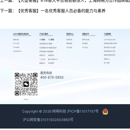
上一篇：
【大促客服】618各大平台销售额惊人，上海网萌为合作品牌赋
下一篇：
【优秀客服】一名优秀客服人员必备的能力与素养
CSPS/国家标准体系
产品与服务
新闻中心
战略合作
介绍网萌
CSPS/NATIONAL STANDARD SYSTEM
PRODUCTS AND SERVICES
NEWS CENTER
STRATEGIC COOPERATION
INTRODUCE US
国家标准
人力服务
人工智能
新闻资讯
跨境代运营
公司介绍
企业文化
CSPS认证
媒体报道
出海服务
高管团队
网萌吉祥物
游戏客服外包
AI客服
CSPS体系
行业动态
AIEC论坛
顾问团队
合伙加盟
在线客服外包
AI客服训练场
行业会议AIEC
荣誉资质
校企合作
呼叫客服外包
客服魔方
发展历程
联系我们
招聘外包
蚂蚁绩效
视频中心
人力外包
魔方AI质检VOC
萌人萌事
数据标注
来呗智聘
服务热线
400-870-0850
商务联系
Copyright ©
2026
网萌科技
沪ICP备11017157号
沪公网安备31011502403663号