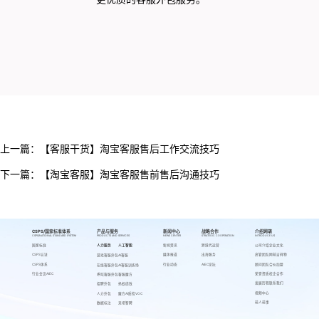
上一篇：
【客服干货】淘宝客服售后工作交流技巧
下一篇：
【淘宝客服】淘宝客服售前售后沟通技巧
CSPS/国家标准体系
产品与服务
新闻中心
战略合作
介绍网萌
CSPS/NATIONAL STANDARD SYSTEM
PRODUCTS AND SERVICES
NEWS CENTER
STRATEGIC COOPERATION
INTRODUCE US
国家标准
人力服务
人工智能
新闻资讯
跨境代运营
公司介绍
企业文化
CSPS认证
媒体报道
出海服务
高管团队
网萌吉祥物
游戏客服外包
AI客服
CSPS体系
行业动态
AIEC论坛
顾问团队
合伙加盟
在线客服外包
AI客服训练场
行业会议AIEC
荣誉资质
校企合作
呼叫客服外包
客服魔方
发展历程
联系我们
招聘外包
蚂蚁绩效
视频中心
人力外包
魔方AI质检VOC
萌人萌事
数据标注
来呗智聘