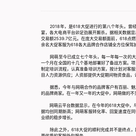
2018年，是618大促进行的第八个年头。曾经
宴，各大电商平台卯足劲展开厮杀。据相关数据显示
交易额2539.7亿元。在庞大交易额面前，61
余名
大促客服
为618各大品牌合作店铺全方位保驾
网萌至今已成立七个年头，每一年每一次的大促
一个月在全国的十几个基地部署好了备战方案。项
制定培训流程，认真准备培训方案，按计划对客服
目人力资源供应；人资部提供大促期间物资食品，
据悉，今年与网萌合作的品牌客户有百丽、魅族
的品牌商家。在一年又一年的大促中，网萌做的不
网萌云平台数据显示，在今年的618大促中，与
据均创同期新高；网萌客服转化率、回复速度在同
业绩的稳步增长。
除此之外，618大促的顺利完成并不是终点，
更优质的客服外包服务。