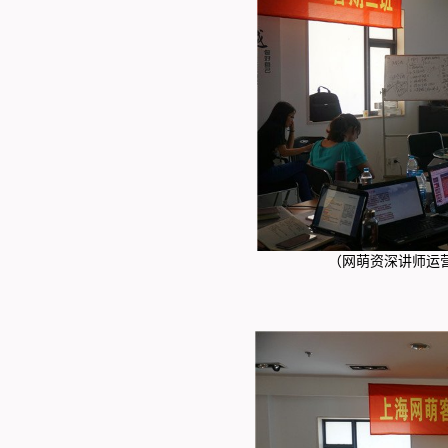
（网萌资深讲师运