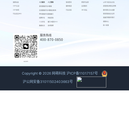
国家标准
人力服务
人工智能
新闻资讯
跨境代运营
公司介绍
企业文化
CSPS认证
媒体报道
出海服务
高管团队
网萌吉祥物
游戏客服外包
AI客服
CSPS体系
行业动态
AIEC论坛
顾问团队
合伙加盟
在线客服外包
AI客服训练场
行业会议AIEC
荣誉资质
校企合作
呼叫客服外包
客服魔方
发展历程
联系我们
招聘外包
蚂蚁绩效
视频中心
人力外包
魔方AI质检VOC
萌人萌事
数据标注
来呗智聘
服务热线
400-870-0850
商务联系
Copyright ©
2026
网萌科技
沪ICP备11017157号
沪公网安备31011502403663号