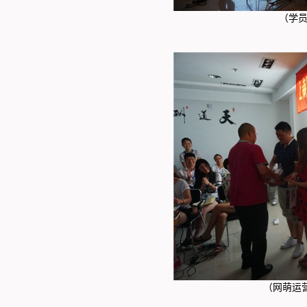
（学员
（网萌运