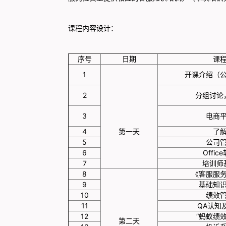
课程内容设计：
序号
日期
课
1
开课介绍（
2
分组讨论
3
电商
4
第一天
了
5
公司
6
Offi
7
培训师
8
《客服服
9
基础知
10
绩效
11
QA认知
12
“蚂蚁绩
第二天