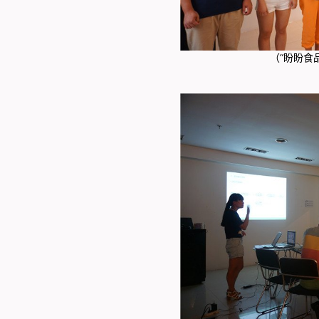
（“盼盼食