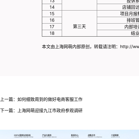
13
投诉
14
店铺回
15
项目月报
16
排班
第三天
17
内部培
18
结
本文由上海网萌内部原创，转载请注明：
http://w
上一篇：
如何细致周到的做好电商客服工作
下一篇：
上海网萌迎接九江市政府参观调研
CSPS/国家标准体系
产品与服务
新闻中心
战略合作
介绍网萌
CSPS/NATIONAL STANDARD SYSTEM
PRODUCTS AND SERVICES
NEWS CENTER
STRATEGIC COOPERATION
INTRODUCE US