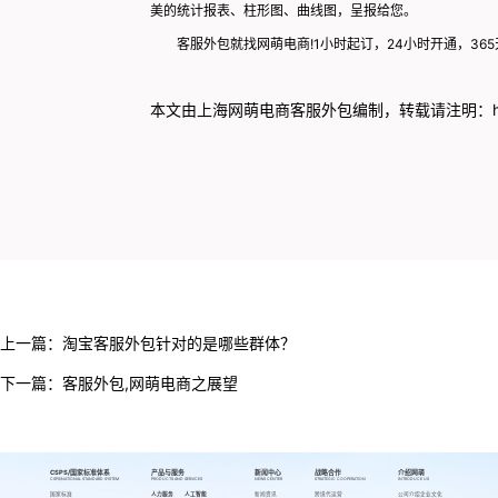
美的统计报表、柱形图、曲线图，呈报给您。
客服外包就找网萌电商
!1
小时起订，
24
小时开通，
365
本文由上海网萌
电商客服外包
编制，转载请注明：
上一篇：
淘宝客服外包针对的是哪些群体？
下一篇：
客服外包,网萌电商之展望
CSPS/国家标准体系
产品与服务
新闻中心
战略合作
介绍网萌
CSPS/NATIONAL STANDARD SYSTEM
PRODUCTS AND SERVICES
NEWS CENTER
STRATEGIC COOPERATION
INTRODUCE US
国家标准
人力服务
人工智能
新闻资讯
跨境代运营
公司介绍
企业文化