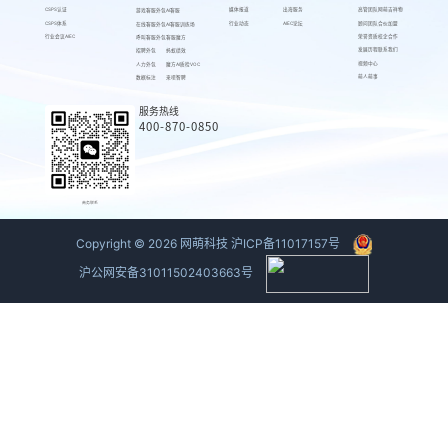
CSPS认证
媒体报道
出海服务
高管团队
网萌吉祥物
游戏客服外包
AI客服
CSPS体系
行业动态
AIEC论坛
顾问团队
合伙加盟
在线客服外包
AI客服训练场
行业会议AIEC
荣誉资质
校企合作
呼叫客服外包
客服魔方
发展历程
联系我们
招聘外包
蚂蚁绩效
视频中心
人力外包
魔方AI质检VOC
萌人萌事
数据标注
来呗智聘
服务热线
400-870-0850
商务联系
Copyright ©
2026
网萌科技
沪ICP备11017157号
沪公网安备31011502403663号