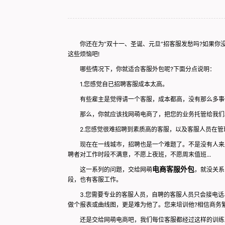
你还在为
“
双十一、圣诞、元旦
”
招客服发愁吗
?
如果你
这些烦恼吧
!
哪些情况下，你就适合客服外包呢
?
下面分点说明：
1.
您感觉自已招聘客服成本太高。
有些雇主是觉得请一个客服，成本都高，没有那么多事做
那么，你就应该找网萌电商了，把您的业务托管给我们
2.
您感觉很难招聘到素质高的客服，以及客服人员在管
现在在一线城市，招聘也是一个难题了。不是没有人来应
聘者对工作时段不满意，不愿上夜班，不愿周末值班
...
电商客服外包
这一系列的问题，交给网萌
，就没关系
段，也有客服工作。
3.
您需要专业的客服人员，自聘的客服人员只会接电话
做个报表或曲线图，更是难为他了。您来培训他
?
相信商务
还是交给网萌电商吧，我们每位客服都经过这样的训练，