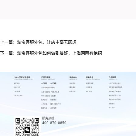
上一篇：
淘宝客服外包，让店主毫无顾虑
下一篇：
淘宝客服外包如何做到最好，上海网萌有绝招
CSPS/国家标准体系
产品与服务
新闻中心
战略合作
介绍网萌
CSPS/NATIONAL STANDARD SYSTEM
PRODUCTS AND SERVICES
NEWS CENTER
STRATEGIC COOPERATION
INTRODUCE US
国家标准
人力服务
人工智能
新闻资讯
跨境代运营
公司介绍
企业文化
CSPS认证
媒体报道
出海服务
高管团队
网萌吉祥物
游戏客服外包
AI客服
CSPS体系
行业动态
AIEC论坛
顾问团队
合伙加盟
在线客服外包
AI客服训练场
行业会议AIEC
荣誉资质
校企合作
呼叫客服外包
客服魔方
发展历程
联系我们
招聘外包
蚂蚁绩效
视频中心
人力外包
魔方AI质检VOC
萌人萌事
数据标注
来呗智聘
服务热线
400-870-0850