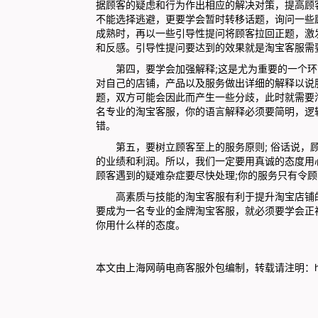
据顾客的疑虑和行为作出相应的解决对策，提高顾
不能选择逃避，更要学会暂时转移话题，询问一些
成熟时，再以一些引导性提问将顾客拉回正题，激
和反感。引导性提问要达到的效果就是淘宝客服需
第四，要学会加强解释;这是尤为重要的一个环
对自己的店铺，产品以及服务做出详细的解释以说
题，双方可能会因此而产生一些分歧，此时就需要
名专业的淘宝客服，你的语言解释必须要简明，逻
错。
第五，要树立顾客至上的服务原则; 俗话说，顾
的业绩和利润。所以，我们一定要用真诚的态度用
顾客遇到的疑难杂症要尽快处理;你的服务只有令
高素质与技能的淘宝客服有利于提升淘宝店铺的
要成为一名专业的金牌淘宝客服，就必须要学会正
你用什么样的态度。
本文由上海网萌
电商客服外包
编制，转载请注明：