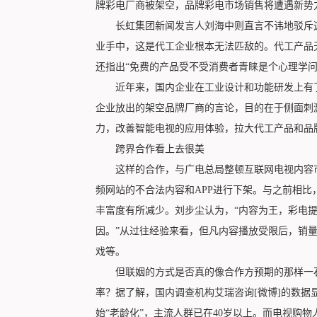
牌彩电厂商被架空，品牌彩电市场销售将遭遇新势
长虹集团新闻发言人刘海中则直言不讳地驳斥这
业手中，这是代工企业根本无法匹敌的。代工产品
还指出“免费的产品受不受消费者青睐是个心理学问
近年来，国内企业在工业设计和功能研发上有了
企业放出的架空品牌厂商的言论，目的在于侧面刺
力，改善智能电视的应用体验，拉大代工产品和品
跨界合作看上去很美
这样的合作，与广电总局整顿互联网电视内容市
频网站的不合法内容和APP进行下架。与之前相
丰富度有所减少。刘步尘认为，“内容为王，彩电
因。”从过往经验来看，但凡内容播放受限后，销
戏等。
但联姻的方式是否真的像合作方预期的那样一石
率？据了解，国内调查机构艾瑞咨询[微博]的数据
始“老龄化”，主流人群已在40岁以上。而电视购