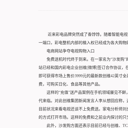
近来彩电品牌突然成了香饽饽。随着智能电视
一端口，彩电整机内部的植入权已经成为各大购物
电商网站争夺电视购物入口
免费送机时代终于到来。在一家名为“沙发购”的
站已经和国内彩电企业创维[微博]签订合作协议，在
即可获得市场上售价3999元的最新款创维42英寸
费，可购买日化、食品等其他产品。
这样的“充值”送产品案例在手机领域屡见不鲜，
代来临。对此创维集团新闻发言人李从想回应称，
目前状况来看电视还谈不上免费送。家电分析师刘
的方式打开市场。这样的免费和之前业内探讨的只
此外，沙发购方面还表示目前已经与创维、TCL[