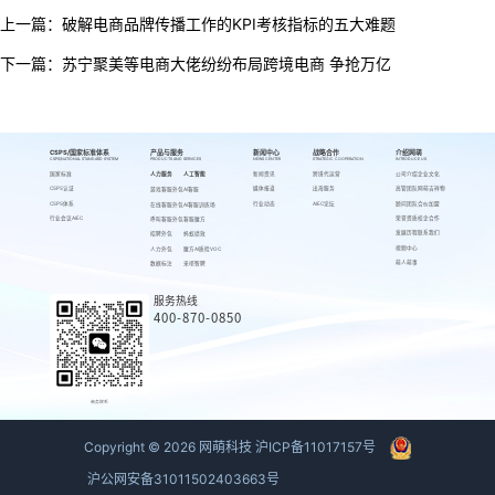
上一篇：
破解电商品牌传播工作的KPI考核指标的五大难题
下一篇：
苏宁聚美等电商大佬纷纷布局跨境电商 争抢万亿
CSPS/国家标准体系
产品与服务
新闻中心
战略合作
介绍网萌
CSPS/NATIONAL STANDARD SYSTEM
PRODUCTS AND SERVICES
NEWS CENTER
STRATEGIC COOPERATION
INTRODUCE US
国家标准
人力服务
人工智能
新闻资讯
跨境代运营
公司介绍
企业文化
CSPS认证
媒体报道
出海服务
高管团队
网萌吉祥物
游戏客服外包
AI客服
CSPS体系
行业动态
AIEC论坛
顾问团队
合伙加盟
在线客服外包
AI客服训练场
行业会议AIEC
荣誉资质
校企合作
呼叫客服外包
客服魔方
发展历程
联系我们
招聘外包
蚂蚁绩效
视频中心
人力外包
魔方AI质检VOC
萌人萌事
数据标注
来呗智聘
服务热线
400-870-0850
商务联系
Copyright ©
2026
网萌科技
沪ICP备11017157号
沪公网安备31011502403663号