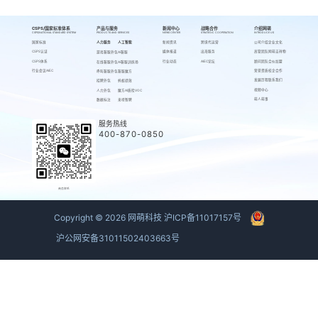
CSPS/国家标准体系
产品与服务
新闻中心
战略合作
介绍网萌
CSPS/NATIONAL STANDARD SYSTEM
PRODUCTS AND SERVICES
NEWS CENTER
STRATEGIC COOPERATION
INTRODUCE US
国家标准
人力服务
人工智能
新闻资讯
跨境代运营
公司介绍
企业文化
CSPS认证
媒体报道
出海服务
高管团队
网萌吉祥物
游戏客服外包
AI客服
CSPS体系
行业动态
AIEC论坛
顾问团队
合伙加盟
在线客服外包
AI客服训练场
行业会议AIEC
荣誉资质
校企合作
呼叫客服外包
客服魔方
发展历程
联系我们
招聘外包
蚂蚁绩效
视频中心
人力外包
魔方AI质检VOC
萌人萌事
数据标注
来呗智聘
服务热线
400-870-0850
商务联系
Copyright ©
2026
网萌科技
沪ICP备11017157号
沪公网安备31011502403663号