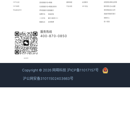
CSPS认证
媒体报道
出海服务
高管团队
网萌吉祥物
游戏客服外包
AI客服
CSPS体系
行业动态
AIEC论坛
顾问团队
合伙加盟
在线客服外包
AI客服训练场
行业会议AIEC
荣誉资质
校企合作
呼叫客服外包
客服魔方
发展历程
联系我们
招聘外包
蚂蚁绩效
视频中心
人力外包
魔方AI质检VOC
萌人萌事
数据标注
来呗智聘
服务热线
400-870-0850
商务联系
Copyright ©
2026
网萌科技
沪ICP备11017157号
沪公网安备31011502403663号