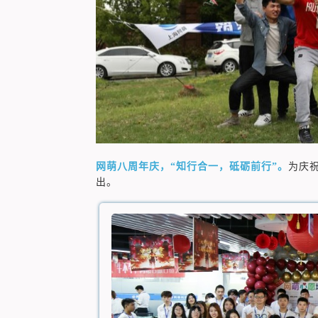
网萌八周年庆，“知行合一，砥砺前行”。
为庆
出。