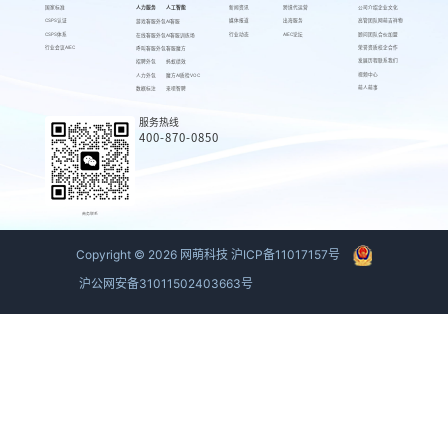
国家标准
人力服务
人工智能
新闻资讯
跨境代运营
公司介绍
企业文化
CSPS认证
媒体报道
出海服务
高管团队
网萌吉祥物
游戏客服外包
AI客服
CSPS体系
行业动态
AIEC论坛
顾问团队
合伙加盟
在线客服外包
AI客服训练场
行业会议AIEC
荣誉资质
校企合作
呼叫客服外包
客服魔方
发展历程
联系我们
招聘外包
蚂蚁绩效
视频中心
人力外包
魔方AI质检VOC
萌人萌事
数据标注
来呗智聘
服务热线
400-870-0850
商务联系
Copyright ©
2026
网萌科技
沪ICP备11017157号
沪公网安备31011502403663号