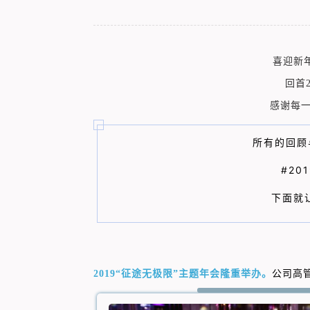
喜迎新
回首
感谢每
所有的回顾
#20
下面就
2019“征途无极限”主题年会隆重举办。
公司高