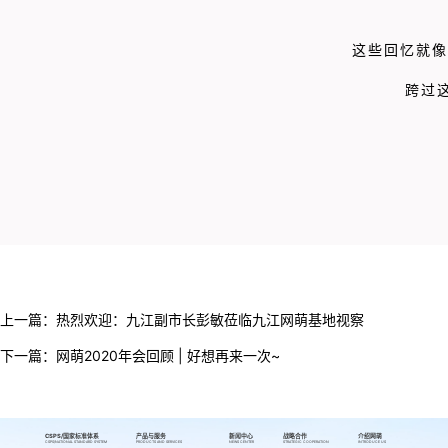
这些回忆就像
跨过
上一篇：
热烈欢迎：九江副市长彭敏莅临九江网萌基地视察
下一篇：
网萌2020年会回顾 | 好想再来一次~
CSPS/国家标准体系
产品与服务
新闻中心
战略合作
介绍网萌
CSPS/NATIONAL STANDARD SYSTEM
PRODUCTS AND SERVICES
NEWS CENTER
STRATEGIC COOPERATION
INTRODUCE US