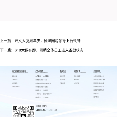
上一篇：
开文大厦周年庆，诚邀网萌领导上台致辞
下一篇：
618大促在即，网萌全体员工进入备战状态
CSPS/国家标准体系
产品与服务
新闻中心
战略合作
介绍网萌
CSPS/NATIONAL STANDARD SYSTEM
PRODUCTS AND SERVICES
NEWS CENTER
STRATEGIC COOPERATION
INTRODUCE US
国家标准
人力服务
人工智能
新闻资讯
跨境代运营
公司介绍
企业文化
CSPS认证
媒体报道
出海服务
高管团队
网萌吉祥物
游戏客服外包
AI客服
CSPS体系
行业动态
AIEC论坛
顾问团队
合伙加盟
在线客服外包
AI客服训练场
行业会议AIEC
荣誉资质
校企合作
呼叫客服外包
客服魔方
发展历程
联系我们
招聘外包
蚂蚁绩效
视频中心
人力外包
魔方AI质检VOC
萌人萌事
数据标注
来呗智聘
服务热线
400-870-0850