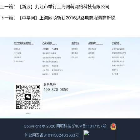
上一篇：
【新浪】九江市举行上海网萌网络科技有限公司
下一篇：
【中华网】上海网萌斩获2016思路电商服务商新锐
CSPS/国家标准体系
产品与服务
新闻中心
战略合作
介绍网萌
CSPS/NATIONAL STANDARD SYSTEM
PRODUCTS AND SERVICES
NEWS CENTER
STRATEGIC COOPERATION
INTRODUCE US
国家标准
人力服务
人工智能
新闻资讯
跨境代运营
公司介绍
企业文化
CSPS认证
媒体报道
出海服务
高管团队
网萌吉祥物
游戏客服外包
AI客服
CSPS体系
行业动态
AIEC论坛
顾问团队
合伙加盟
在线客服外包
AI客服训练场
行业会议AIEC
荣誉资质
校企合作
呼叫客服外包
客服魔方
发展历程
联系我们
招聘外包
蚂蚁绩效
视频中心
人力外包
魔方AI质检VOC
萌人萌事
数据标注
来呗智聘
服务热线
400-870-0850
商务联系
Copyright ©
2026
网萌科技
沪ICP备11017157号
沪公网安备31011502403663号