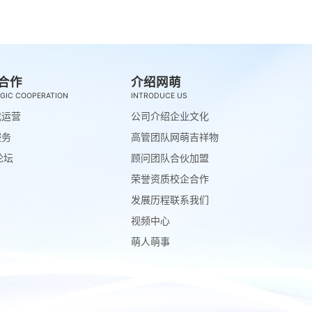
合作
介绍网萌
GIC COOPERATION
INTRODUCE US
代运营
公司介绍
企业文化
服务
高管团队
网萌吉祥物
论坛
顾问团队
合伙加盟
荣誉资质
校企合作
发展历程
联系我们
视频中心
萌人萌事