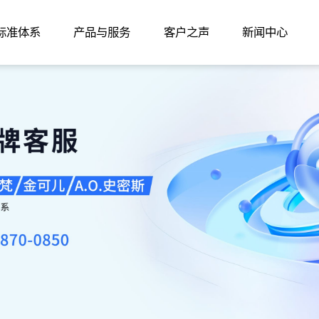
家标准体系
产品与服务
客户之声
新闻中心