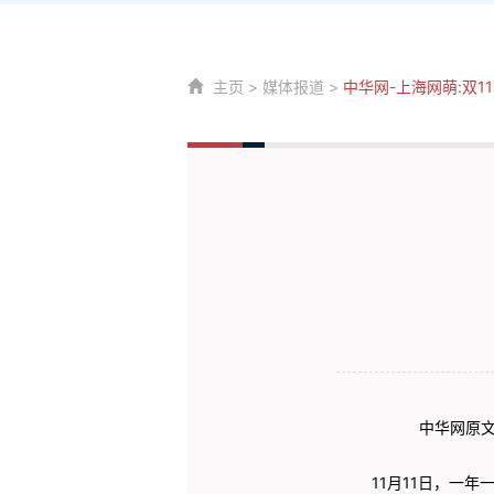
主页
>
媒体报道
>
中华网-上海网萌:双1
中华网原文地址：
11月11日，一年一