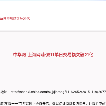
1单日交易额突破21亿
中华网-上海网萌:双11单日交易额突破21亿
http://shanxi.china.com/sxjj/jinrong/11162452/20151118/2077
度的“双十一”在互联网上火爆开启，数以亿计消费者的参与，让双11变