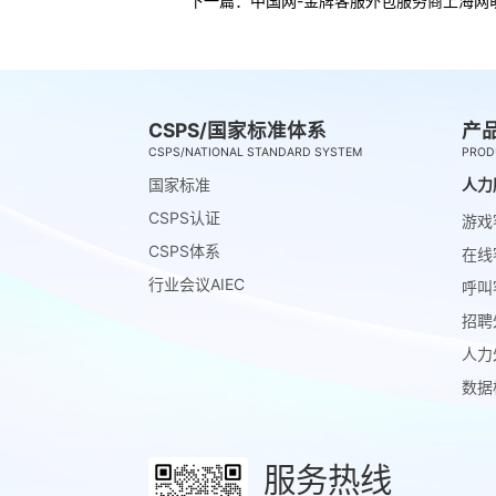
下一篇：
中国网-金牌客服外包服务商上海网
CSPS/国家标准体系
产
CSPS/NATIONAL STANDARD SYSTEM
PROD
国家标准
人力
CSPS认证
游戏
CSPS体系
在线
行业会议AIEC
呼叫
招聘
人力
数据
服务热线