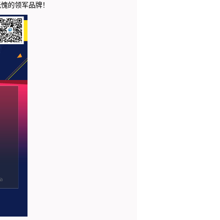
无愧的领军品牌！