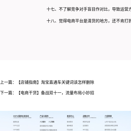
十七、不了解竞争对手盲目作对比，导致运营方
十八、觉得电商平台是清货的地方，还不肯打折
上一篇：
【店铺指南】淘宝直通车关键词该怎样删除
下一篇：
【电商干货】备战双十一，流量布局小妙招
CSPS/国家标准体系
产品与服务
新闻中心
战略合作
介绍网萌
CSPS/NATIONAL STANDARD SYSTEM
PRODUCTS AND SERVICES
NEWS CENTER
STRATEGIC COOPERATION
INTRODUCE US
国家标准
人力服务
人工智能
新闻资讯
跨境代运营
公司介绍
企业文化
CSPS认证
媒体报道
出海服务
高管团队
网萌吉祥物
游戏客服外包
AI客服
CSPS体系
行业动态
AIEC论坛
顾问团队
合伙加盟
在线客服外包
AI客服训练场