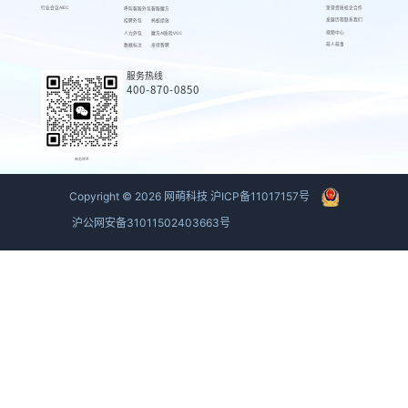
行业会议AIEC
荣誉资质
校企合作
呼叫客服外包
客服魔方
发展历程
联系我们
招聘外包
蚂蚁绩效
视频中心
人力外包
魔方AI质检VOC
萌人萌事
数据标注
来呗智聘
服务热线
400-870-0850
商务联系
Copyright ©
2026
网萌科技
沪ICP备11017157号
沪公网安备31011502403663号