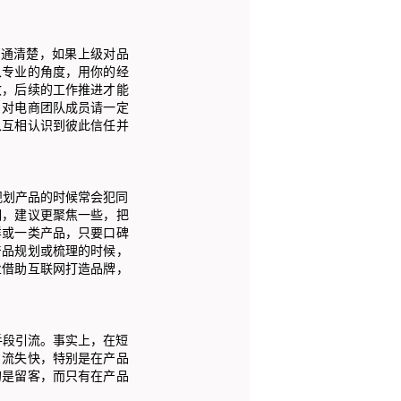
通清楚，如果上级对品
从专业的角度，用你的经
致，后续的工作推进才能
。对电商团队成员请一定
从互相认识到彼此信任并
划产品的时候常会犯同
期，建议更聚焦一些，把
样或一类产品，只要口碑
产品规划或梳理的时候，
业借助互联网打造品牌，
段引流。事实上，在短
、流失快，特别是在产品
的是留客，而只有在产品