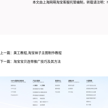
本文由上海网萌
淘宝客服托管
编制，转载请注明：
上一篇：
美工教程,淘宝袜子主图制作教程
下一篇：
淘宝宝贝连带推广技巧及其方法
CSPS/国家标准体系
产品与服务
新闻中心
战略合作
介绍网萌
CSPS/NATIONAL STANDARD SYSTEM
PRODUCTS AND SERVICES
NEWS CENTER
STRATEGIC COOPERATION
INTRODUCE US
国家标准
人力服务
人工智能
新闻资讯
跨境代运营
公司介绍
企业文化
CSPS认证
媒体报道
出海服务
高管团队
网萌吉祥物
游戏客服外包
AI客服
CSPS体系
行业动态
AIEC论坛
顾问团队
合伙加盟
在线客服外包
AI客服训练场
行业会议AIEC
荣誉资质
校企合作
呼叫客服外包
客服魔方
发展历程
联系我们
招聘外包
蚂蚁绩效
视频中心
人力外包
魔方AI质检VOC
萌人萌事
数据标注
来呗智聘