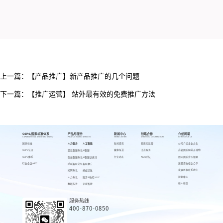
上一篇：
【产品推广】新产品推广的几个问题
下一篇：
【推广运营】 站外最有效的免费推广方法
CSPS/国家标准体系
产品与服务
新闻中心
战略合作
介绍网萌
CSPS/NATIONAL STANDARD SYSTEM
PRODUCTS AND SERVICES
NEWS CENTER
STRATEGIC COOPERATION
INTRODUCE US
国家标准
人力服务
人工智能
新闻资讯
跨境代运营
公司介绍
企业文化
CSPS认证
媒体报道
出海服务
高管团队
网萌吉祥物
游戏客服外包
AI客服
CSPS体系
行业动态
AIEC论坛
顾问团队
合伙加盟
在线客服外包
AI客服训练场
行业会议AIEC
荣誉资质
校企合作
呼叫客服外包
客服魔方
发展历程
联系我们
招聘外包
蚂蚁绩效
视频中心
人力外包
魔方AI质检VOC
萌人萌事
数据标注
来呗智聘
服务热线
400-870-0850