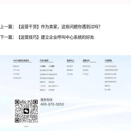
上一篇：
【运营干货】作为卖家，这些问题你遇到过吗？
下一篇：
【运营技巧】建立企业呼叫中心系统的好处
CSPS/国家标准体系
产品与服务
新闻中心
战略合作
介绍网萌
CSPS/NATIONAL STANDARD SYSTEM
PRODUCTS AND SERVICES
NEWS CENTER
STRATEGIC COOPERATION
INTRODUCE US
国家标准
人力服务
人工智能
新闻资讯
跨境代运营
公司介绍
企业文化
CSPS认证
媒体报道
出海服务
高管团队
网萌吉祥物
游戏客服外包
AI客服
CSPS体系
行业动态
AIEC论坛
顾问团队
合伙加盟
在线客服外包
AI客服训练场
行业会议AIEC
荣誉资质
校企合作
呼叫客服外包
客服魔方
发展历程
联系我们
招聘外包
蚂蚁绩效
视频中心
人力外包
魔方AI质检VOC
萌人萌事
数据标注
来呗智聘
服务热线
400-870-0850
商务联系